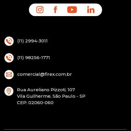
(11) 2994-3011
(11) 98256-1771
comercial@firex.com.br
Rua Aureliano Pizzoti, 107
Vila Guilherme, São Paulo - SP
CEP
: 02060-060