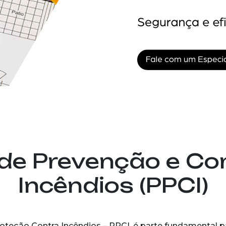
 de Prevenção e C
Incêndios (PPCI)
oteção Contra Incêndios – PPCI, é parte fundamental 