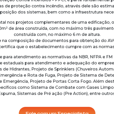
as de proteção contra incêndio, através dele são estim
osição dos sistemas, bem como a infraestrutura neces
tal nos projetos complementares de uma edificação,
m² de área construída, com no máximo três pavimento
construída com, no máximo 6 m de altura.
 na composição de documentos para obtenção do AVCB
ertifica que o estabelecimento cumpre com as normas
e para atendimento as normativas da NBR, NFPA e FM 
e estaduais para atendimento e adequação do empre
de Hidrantes, Projeto de Sprinklers (Chuveiros Automát
Emergência e Rota de Fuga, Projeto de Sistema de Det
e Emergência, Projeto de Portas Corta Fogo. Além des
ecíficos como Sistema de Combate com Gases Limpo
Espuma, Sistemas de Pré ação (Pre Action), entre outros
Fale com um Especialista