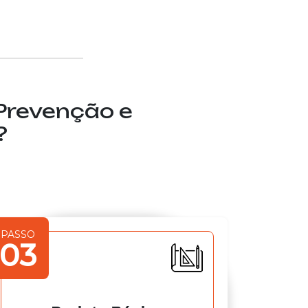
 Prevenção e
?
PASSO
03