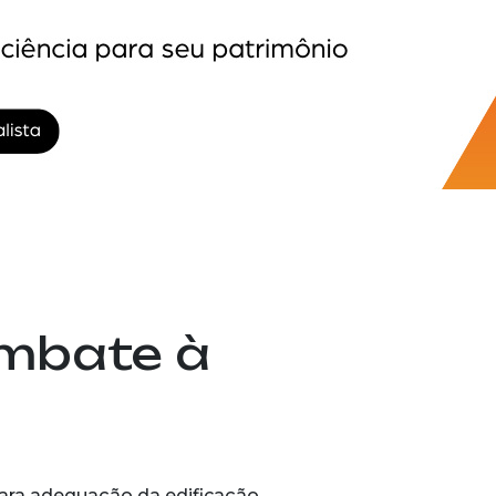
ombate à
para adequação da edificação