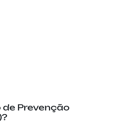
o de Prevenção
)?