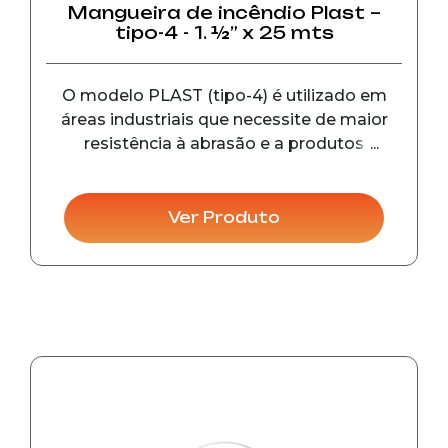
Mangueira de incêndio Plast –
tipo-4 - 1. ½” x 25 mts
O modelo PLAST (tipo-4) é utilizado em
áreas industriais que necessite de maior
resistência à abrasão e a produtos
químicos. As conexões possuem diâmetro
de 45 mm (1. ½”) e 65 mm (2.1/2”), pressão
de trabalho de 14 kgf/cm², pressão de
Ver Produto
prova 28 kgf/cm², pr