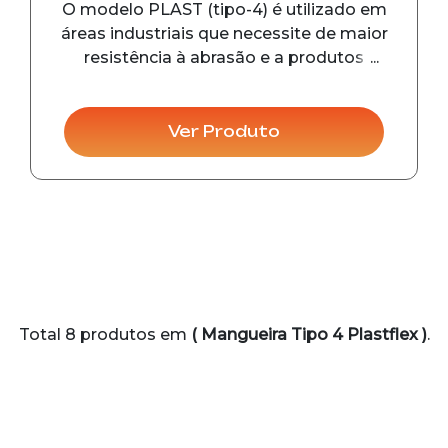
O modelo PLAST (tipo-4) é utilizado em
áreas industriais que necessite de maior
resistência à abrasão e a produtos
químicos. As conexões possuem diâmetro
de 45 mm (1. ½”) e 65 mm (2.1/2”), pressão
de trabalho de 14 kgf/cm², pressão de
Ver Produto
prova 28 kgf/cm², pr
Total 8 produtos em
( Mangueira Tipo 4 Plastflex )
.