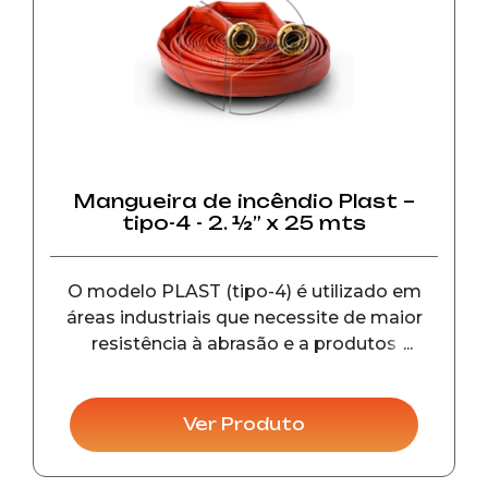
Mangueira de incêndio Plast –
tipo-4 - 2. ½” x 25 mts
O modelo PLAST (tipo-4) é utilizado em
áreas industriais que necessite de maior
resistência à abrasão e a produtos
químicos. As conexões possuem diâmetro
de 45 mm (1. ½”) e 65 mm (2.1/2”), pressão
de trabalho de 14 kgf/cm², pressão de
Ver Produto
prova 28 kgf/cm², pr