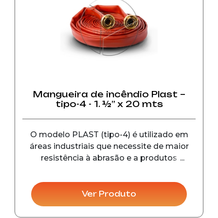
Mangueira de incêndio Plast –
tipo-4 - 1. ½” x 20 mts
O modelo PLAST (tipo-4) é utilizado em
áreas industriais que necessite de maior
resistência à abrasão e a produtos
químicos. As conexões possuem diâmetro
de 45 mm (1. ½”) e 65 mm (2.1/2”), pressão
de trabalho de 14 kgf/cm², pressão de
Ver Produto
prova 28 kgf/cm², pr