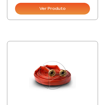
de 45 mm (1. ½”) e 65 mm (2.1/2”), pressão
de trabalho de 14 kgf/cm², pressão de
Ver Produto
prova 28 kgf/cm², pr