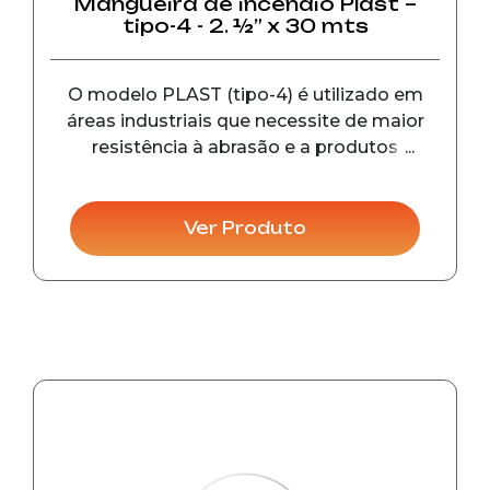
Mangueira de incêndio Plast –
tipo-4 - 2. ½” x 30 mts
O modelo PLAST (tipo-4) é utilizado em
áreas industriais que necessite de maior
resistência à abrasão e a produtos
químicos. As conexões possuem diâmetro
de 45 mm (1. ½”) e 65 mm (2.1/2”), pressão
de trabalho de 14 kgf/cm², pressão de
Ver Produto
prova 28 kgf/cm², pr