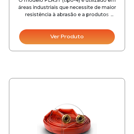
O modelo PLAST (tipo-4) é utilizado em
áreas industriais que necessite de maior
resistência à abrasão e a produtos
químicos. As conexões possuem diâmetro
de 45 mm (1. ½”) e 65 mm (2.1/2”), pressão
de trabalho de 14 kgf/cm², pressão de
Ver Produto
prova 28 kgf/cm², pr