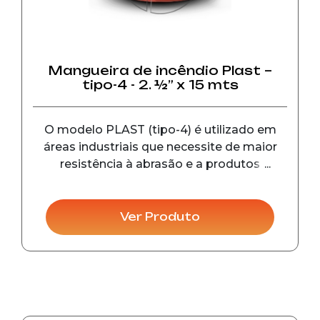
Mangueira de incêndio Plast –
tipo-4 - 2. ½” x 15 mts
O modelo PLAST (tipo-4) é utilizado em
áreas industriais que necessite de maior
resistência à abrasão e a produtos
químicos. As conexões possuem diâmetro
de 45 mm (1. ½”) e 65 mm (2.1/2”), pressão
de trabalho de 14 kgf/cm², pressão de
Ver Produto
prova 28 kgf/cm², pr