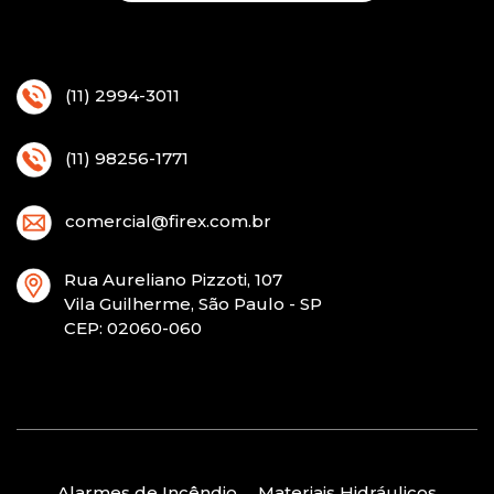
(11) 2994-3011
(11) 98256-1771
comercial@firex.com.br
Rua Aureliano Pizzoti, 107
Vila Guilherme, São Paulo - SP
CEP
: 02060-060
Alarmes de Incêndio
Materiais Hidráulicos