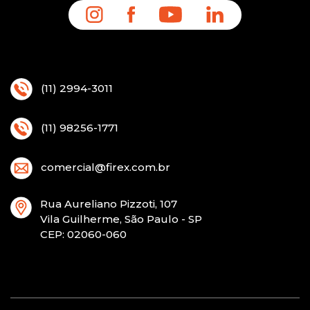
(11) 2994-3011
(11) 98256-1771
comercial@firex.com.br
Rua Aureliano Pizzoti, 107
Vila Guilherme, São Paulo - SP
CEP
: 02060-060