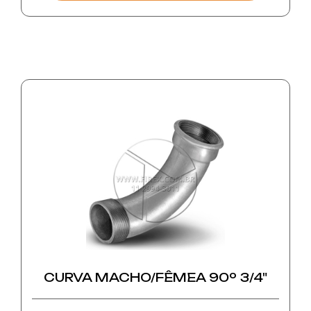
10242.
E as conexões roscadas de vedação conforme
NBR NM-ISO 7-1.
São produzidas de acordo com especificações
técnicas Brasileiras e internacionais, são
fabricadas com acabamento galvanizado e
classe de pressão de 150 lbf/pol²;
- Resistência à pressão interna de 10Mpa
(temperatura ambiente);
- Resistência à pressão máxima de serviço de
2,5Mpa;
- Resistência à temperaturas entre 120ºC e
300ºC;
- Resistência à pressão máxima de serviço de
2,0Mpa na temperatura de 300ºC.
CURVA MACHO/FÊMEA 90º 3/4"