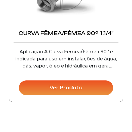
1
25
1.1/4
32
CURVA FÊMEA/FÊMEA 90º 1.1/4"
1.1/2
40
Aplicação:A Curva Fêmea/Fêmea 90º é
2
50
indicada para uso em instalações de água,
gás, vapor, óleo e hidráulica em geral
2.1/2
65
fazendo a conexão da tubulação e
alterando a direção da rede de tubulação.
3
80
Este material é utilizado nos sistemas de
Ver Produto
hidrantes, sistemas s
4
100