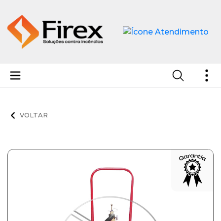
Extintores de Pó Químico Seco - PQS ABC