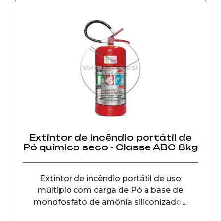
Capacidade extintora: 6A 80BC
O produto é certificado pela ABNT
norma NBR 10721 e pelo INMETRO.
Extintor de incêndio portátil de
Pó químico seco - Classe ABC 8kg
Extintor de incêndio portátil de uso
múltiplo com carga de Pó a base de
monofosfato de amônia siliconizado,é
utilizado no combate a incêndio ...