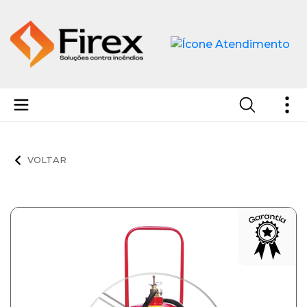
Extintores de Pó Químico Seco - PQS ABC