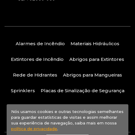
Alarmes de Incêndio
Materiais Hidráulicos
Extintores de Incêndio
Abrigos para Extintores
Rede de Hidrantes
Abrigos para Mangueiras
Sprinklers
Placas de Sinalização de Segurança
Política de Privacidade
Nós usamos cookies e outras tecnologias semelhantes
para guardar estatísticas de visitas e assim melhorar
sua experiência de navegação, saiba mais em nossa
política de privacidade
.