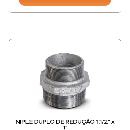
10242.
hidrante
E as conexões roscadas de vedação conforme
NBR NM-ISO 7-1.
São produzidas de acordo com especificações
técnicas Brasileiras e internacionais, são
fabricadas com acabamento galvanizado e
classe de pressão de 150 lbf/pol²;
- Resistência à pressão interna de 10Mpa
(temperatura ambiente);
- Resistência à pressão máxima de serviço de
2,5Mpa;
- Resistência à temperaturas entre 120ºC e
300ºC;
- Resistência à pressão máxima de serviço de
2,0Mpa na temperatura de 300ºC.
NIPLE DUPLO DE REDUÇÃO 1.1/2" x
1"