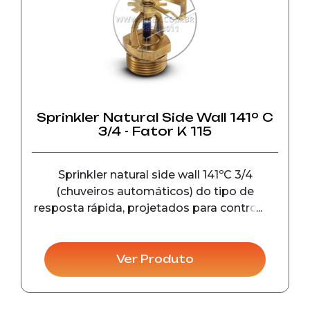
Sprinkler Natural Side Wall 141º C
3/4 - Fator K 115
Sprinkler natural side wall 141ºC 3/4
(chuveiros automáticos) do tipo de
resposta rápida, projetados para controle e
detecção de incêndio em seu estágio
inicial, em instalações comerciais e
industriais.
Ver Produto