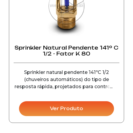
Sprinkler Natural Pendente 141º C
1/2 - Fator K 80
Sprinkler natural pendente 141ºC 1/2
(chuveiros automáticos) do tipo de
resposta rápida, projetados para controle e
detecção de incêndio em seu estágio
inicial, em instalações comerciais e
industriais.
Ver Produto