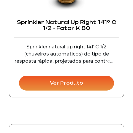
Sprinkler Natural Up Right 141º C
1/2 - Fator K 80
Sprinkler natural up right 141ºC 1/2
(chuveiros automáticos) do tipo de
resposta rápida, projetados para controle e
detecção de incêndio em seu estágio
inicial, em instalações comerciais e
industriais.
Ver Produto