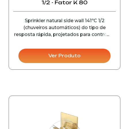
1/2 - Fator K 80
Sprinkler natural side wall 141ºC 1/2
(chuveiros automáticos) do tipo de
resposta rápida, projetados para controle e
detecção de incêndio em seu estágio
inicial, em instalações comerciais e
industriais.
Ver Produto