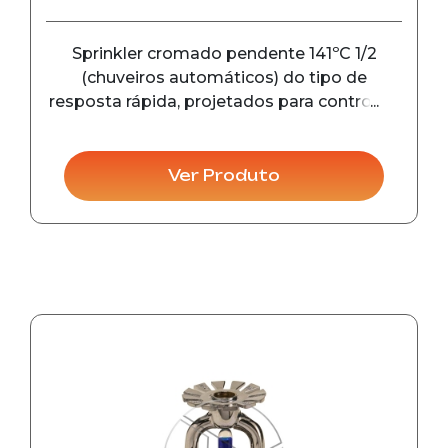
Sprinkler cromado pendente 141ºC 1/2
(chuveiros automáticos) do tipo de
resposta rápida, projetados para controle e
detecção de incêndio em seu estágio
inicial, em instalações comerciais e
industriais.
Ver Produto