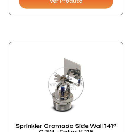
industriais.
Ver Produto
Sprinkler Cromado Side Wall 141º
C 3/4 - Fator K 115