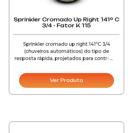
Sprinkler Cromado Up Right 141º C
3/4 - Fator K 115
Sprinkler cromado up right 141ºC 3/4
(chuveiros automáticos) do tipo de
resposta rápida, projetados para controle e
detecção de incêndio em seu estágio
inicial, em instalações comerciais e
industriais.
Ver Produto