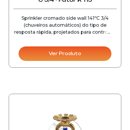
Sprinkler cromado side wall 141ºC 3/4
(chuveiros automáticos) do tipo de
resposta rápida, projetados para controle e
detecção de incêndio em seu estágio
inicial, em instalações comerciais e
industriais.
Ver Produto