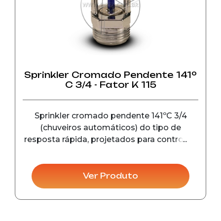
Sprinkler Cromado Pendente 141º
C 3/4 - Fator K 115
Sprinkler cromado pendente 141ºC 3/4
(chuveiros automáticos) do tipo de
resposta rápida, projetados para controle e
detecção de incêndio em seu estágio
inicial, em instalações comerciais e
industriais.
Ver Produto