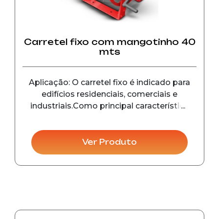
kgf/cm²
Carretel fixo com mangotinho 40
Acima
mts
12
24
Macho
de 42
1
kgf/cm²
kgf/cm²
kgf/cm²
Aplicação: O carretel fixo é indicado para
edifícios residenciais, comerciais e
industriais.Como principal característica
Acima
está a agilidade de uso em caso de
12
24
Macho
de 42
1
incêndio, pois não demanda montagem de
kgf/cm²
kgf/cm²
kgf/cm²
peças na hora de utilizar.
Ver Produto