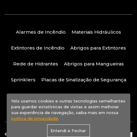
Alarmes de Incêndio
Materiais Hidráulicos
Extintores de Incêndio
Abrigos para Extintores
Rede de Hidrantes
Abrigos para Mangueiras
Sprinklers
Placas de Sinalização de Segurança
Política de Privacidade
Nós usamos cookies e outras tecnologias semelhantes
para guardar estatísticas de visitas e assim melhorar
sua experiência de navegação, saiba mais em nossa
política de privacidade
.
Entendi e Fechar
© Firex - Solucão Contra Incêndios | 2023